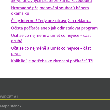
Skrytí otravných přátel ze zdi na Facebooku
Hromadné přejmenování souborů během
okamžiku
Čistý internet! Tedy bez otravných reklam…
Očista počítače aneb jak odinstalovat program
Učit se co nejméně a umět co nejvíce – část
druhá
Učit se co nejméně a umět co nejvíce – část
první
Kolik lidí je potřeba ke zkrocení počítače? Tři
WIDGET #1
Mapa stánek