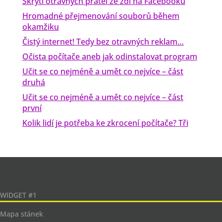
Skrytí otravných přátel ze zdi na Facebooku
Hromadné přejmenování souborů během
okamžiku
Čistý internet! Tedy bez otravných reklam…
Očista počítače aneb jak odinstalovat program
Učit se co nejméně a umět co nejvíce – část
druhá
Učit se co nejméně a umět co nejvíce – část
první
Kolik lidí je potřeba ke zkrocení počítače? Tři
WIDGET #1
Mapa stánek